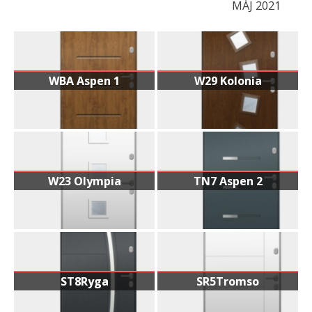
MÁJ 2021
WBA Aspen 1
W29 Kolonia
W23 Olympia
TN7 Aspen 2
ST8Ryga
SR5Tromso