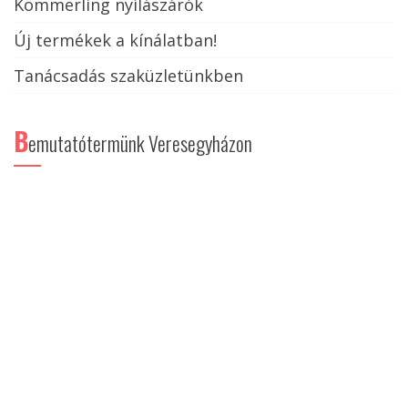
Kömmerling nyílászárók
Új termékek a kínálatban!
Tanácsadás szaküzletünkben
B
emutatótermünk Veresegyházon