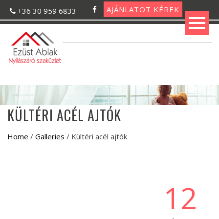
AJÁNLATOT KÉREK
+36 30 959 6833
KÜLTÉRI ACÉL AJTÓK
Home
/
Galleries
/
Kültéri acél ajtók
12